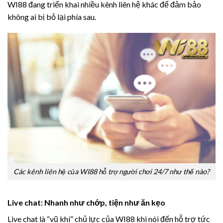
WI88 đang triển khai nhiều kênh liên hệ khác để đảm bảo
không ai bị bỏ lại phía sau.
Các kênh liên hệ của WI88 hỗ trợ người chơi 24/7 như thế nào?
Live chat: Nhanh như chớp, tiện như ăn kẹo
Live chat là “vũ khí” chủ lực của WI88 khi nói đến hỗ trợ tức