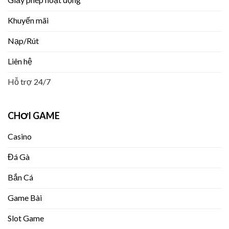
Khuyến mãi
Nạp/Rút
Liên hệ
Hỗ trợ 24/7
CHƠI GAME
Casino
Đá Gà
Bắn Cá
Game Bài
Slot Game