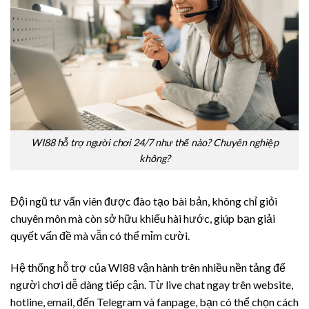
WI88 hỗ trợ người chơi 24/7 như thế nào? Chuyên nghiệp
không?
Đội ngũ tư vấn viên được đào tạo bài bản, không chỉ giỏi
chuyên môn mà còn sở hữu khiếu hài hước, giúp bạn giải
quyết vấn đề mà vẫn có thể mỉm cười.
Hệ thống hỗ trợ của WI88 vận hành trên nhiều nền tảng để
người chơi dễ dàng tiếp cận. Từ live chat ngay trên website,
hotline, email, đến Telegram và fanpage, bạn có thể chọn cách