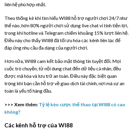
liên hệ phù hợp nhất.
Theo thống kê khi tìm hiểu WI88 hỗ trợ người chơi 24/7 như
thế nào, hơn 80% người chơi sử dụng live chat vì tính tiện lợi,
trong khi hotline và Telegram chiếm khoảng 15% lượt liên hệ.
Điều này cho thấy WI88 đã tối ưu hóa các kênh liên lạc để
đáp ứng nhu cầu đa dạng của người chơi.
Hơn nữa, WI88 cam kết bảo mật thông tin tuyệt đối. Mọi
cuộc trò chuyện, từ nội dung chat đến dữ liệu cá nhân, đều
được mã hóa và lưu trữ an toàn. Điều này đặc biệt quan
trọng khi bạn cần hỗ trợ về giao dịch tài chính, nơi mà sự an
toàn là yếu tố hàng đầu.
>>> Xem thêm:
Tỷ lệ kèo cược thể thao tại WI88 có cao
không?
Các kênh hỗ trợ của WI88