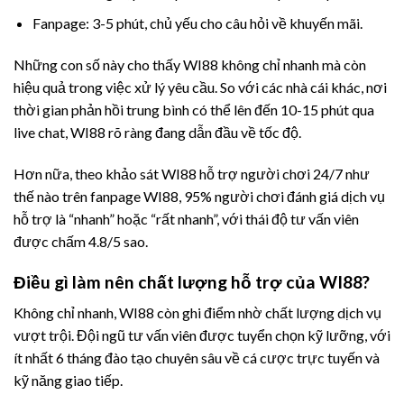
Fanpage: 3-5 phút, chủ yếu cho câu hỏi về khuyến mãi.
Những con số này cho thấy WI88 không chỉ nhanh mà còn
hiệu quả trong việc xử lý yêu cầu. So với các nhà cái khác, nơi
thời gian phản hồi trung bình có thể lên đến 10-15 phút qua
live chat, WI88 rõ ràng đang dẫn đầu về tốc độ.
Hơn nữa, theo khảo sát WI88 hỗ trợ người chơi 24/7 như
thế nào trên fanpage WI88, 95% người chơi đánh giá dịch vụ
hỗ trợ là “nhanh” hoặc “rất nhanh”, với thái độ tư vấn viên
được chấm 4.8/5 sao.
Điều gì làm nên chất lượng hỗ trợ của WI88?
Không chỉ nhanh, WI88 còn ghi điểm nhờ chất lượng dịch vụ
vượt trội. Đội ngũ tư vấn viên được tuyển chọn kỹ lưỡng, với
ít nhất 6 tháng đào tạo chuyên sâu về cá cược trực tuyến và
kỹ năng giao tiếp.