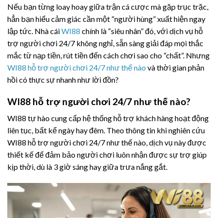
Nếu bạn từng loay hoay giữa trận cá cược mà gặp trục trặc,
hẳn bạn hiểu cảm giác cần một “người hùng” xuất hiện ngay
lập tức. Nhà cái
WI88
chính là “siêu nhân” đó, với dịch vụ hỗ
trợ người chơi 24/7 không nghỉ, sẵn sàng giải đáp mọi thắc
mắc từ nạp tiền, rút tiền đến cách chơi sao cho “chất”. Nhưng
WI88 hỗ trợ người chơi 24/7 như thế nào
và thời gian phản
hồi có thực sự nhanh như lời đồn?
WI88 hỗ trợ người chơi 24/7 như thế nào?
WI88 tự hào cung cấp hệ thống hỗ trợ khách hàng hoạt động
liên tục, bất kể ngày hay đêm. Theo thông tin khi nghiên cứu
WI88 hỗ trợ người chơi 24/7 như thế nào, dịch vụ này được
thiết kế để đảm bảo người chơi luôn nhận được sự trợ giúp
kịp thời, dù là 3 giờ sáng hay giữa trưa nắng gắt.