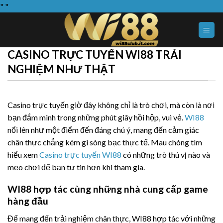
Skip
"
"
to
content
CASINO TRỰC TUYẾN WI88 TRẢI
NGHIỆM NHƯ THẬT
Casino trực tuyến giờ đây không chỉ là trò chơi, mà còn là nơi
bạn đắm mình trong những phút giây hồi hộp, vui vẻ.
WI88
nổi lên như một điểm đến đáng chú ý, mang đến cảm giác
chân thực chẳng kém gì sòng bạc thực tế. Mau chóng tìm
hiểu xem
Casino trực tuyến WI88
có những trò thú vị nào và
mẹo chơi để bạn tự tin hơn khi tham gia.
WI88 hợp tác cùng những nhà cung cấp game
hàng đầu
Để mang đến trải nghiệm chân thực, WI88 hợp tác với những