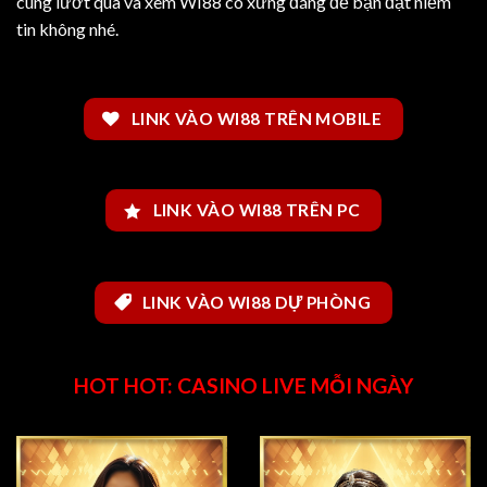
cùng lướt qua và xem WI88 có xứng đáng để bạn đặt niềm
tin không nhé.
LINK VÀO WI88 TRÊN MOBILE
LINK VÀO WI88 TRÊN PC
LINK VÀO WI88 DỰ PHÒNG
HOT HOT: CASINO LIVE MỖI NGÀY