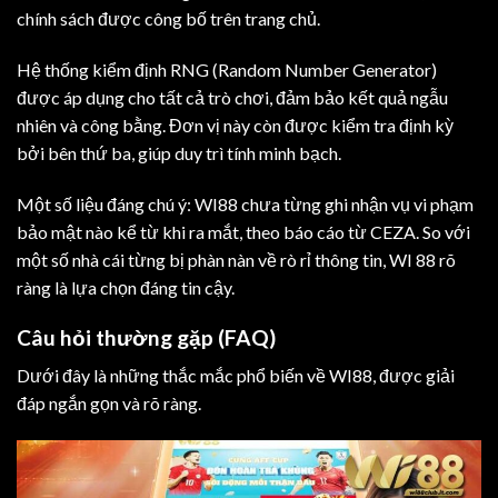
chính sách được công bố trên trang chủ.
Hệ thống kiểm định RNG (Random Number Generator)
được áp dụng cho tất cả trò chơi, đảm bảo kết quả ngẫu
nhiên và công bằng. Đơn vị này còn được kiểm tra định kỳ
bởi bên thứ ba, giúp duy trì tính minh bạch.
Một số liệu đáng chú ý: WI88 chưa từng ghi nhận vụ vi phạm
bảo mật nào kể từ khi ra mắt, theo báo cáo từ CEZA. So với
một số nhà cái từng bị phàn nàn về rò rỉ thông tin, WI 88 rõ
ràng là lựa chọn đáng tin cậy.
Câu hỏi thường gặp (FAQ)
Dưới đây là những thắc mắc phổ biến về WI88, được giải
đáp ngắn gọn và rõ ràng.