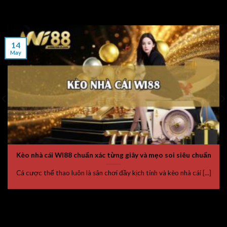
14
May
Kèo nhà cái WI88 chuẩn xác từng giây và mẹo soi siêu chuẩn
Cá cược thể thao luôn là sân chơi đầy kịch tính và kèo nhà cái [...]