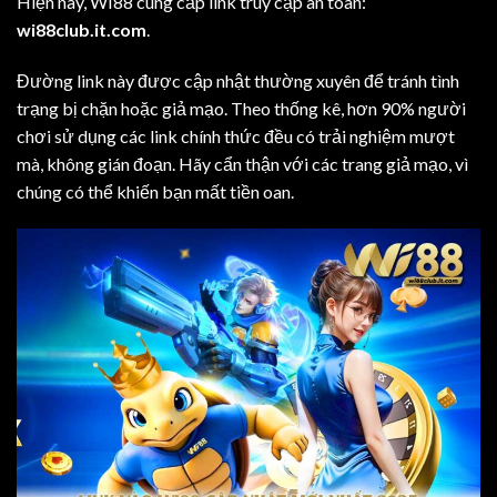
Hiện nay, WI88 cung cấp link truy cập an toàn:
wi88club.it.com
.
Đường link này được cập nhật thường xuyên để tránh tình
trạng bị chặn hoặc giả mạo. Theo thống kê, hơn 90% người
chơi sử dụng các link chính thức đều có trải nghiệm mượt
mà, không gián đoạn. Hãy cẩn thận với các trang giả mạo, vì
chúng có thể khiến bạn mất tiền oan.