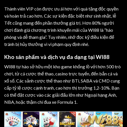
Thành viên VIP còn được ưu ái hơn với quà tặng độc quyền
và hoàn trả cao hơn. Các sự kiện đặc biệt như sinh nhật, lễ
Tết cũng mang đến phần thưởng giá trị. Hơn 80% người
chơi đánh giá chương trình khuyến mãi của WI88 là “hào
phóng và dễ tham gia”. Tuy nhiên, nhớ đọc kỹ điều kiện để
tránh bị hủy thưởng vì vi phạm quy định nhé.
Kho sản phẩm và dịch vụ đa dạng tại WI88
WI88 tự hào sở hữu một kho game khổng lồ với hơn 500 trò
chơi, từ cá cược thể thao, casino trực tuyến, đến bắn cá và
xổ số. Các sảnh cược thể thao như BTi, SABA và CMD cung
cấp tỷ lệ cược cạnh tranh, cao hơn thị trường 1,2-10%. Bạn
có thể đặt cược vào các giải đấu lớn như Ngoại hạng Anh,
NBA, hoặc thậm chí đua xe Formula 1.