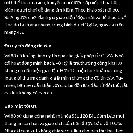
như thể thao, casino, khuyến mãi được sắp xếp khoa học,
giúp người chơi dễ dàng tìm kiếm. Theo khảo sát nội bộ,
85% người chơi đánh giá giao diện “đẹp mắt và dễ thao tác”.
Tốc độ tải trang nhanh, trung bình dưới 3 giây, ngay cả trên
mạng 4G.
Độ uy tín đáng tin cậy
WI88 đã khẳng định uy tín qua các giấy phép từ CEZA. Nhà
cái hoạt động minh bạch, với tỷ lệ trả thưởng công khai và
không có dấu hiệu gian lận. Hơn 10 triệu tài khoản và hàng
loạt giải thưởng danh giá là minh chứng cho độ tin cậy. Tuy
nhiên, bạn nên cẩn thận với các tin đồn lừa đảo từ đối thủ, tất
cả đều không có căn cứ.
Bảo mật tối ưu
WI88 sử dụng công nghệ mã hóa SSL 128 Bit, đảm bảo mọi
thông tin cá nhân và giao dịch của bạn được bảo vệ 100%.
Nhà cái cam kết không chia sẻ dữ liệu cho bên thứ ba, theo