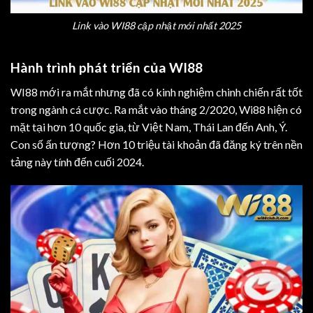
Link vào WI88 cập nhật mới nhất 2025
Hành trình phát triển của WI88
WI88 mới ra mắt nhưng đã có kinh nghiệm chinh chiến rất tốt
trong ngành cá cược. Ra mắt vào tháng 2/2020, Wi88 hiện có
mặt tại hơn 10 quốc gia, từ Việt Nam, Thái Lan đến Anh, Ý.
Con số ấn tượng? Hơn 10 triệu tài khoản đã đăng ký trên nền
tảng này tính đến cuối 2024.