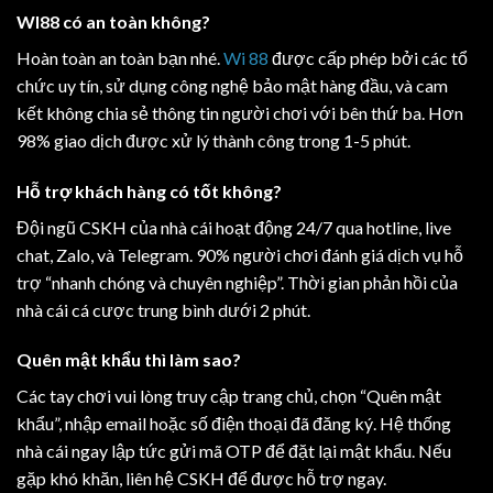
WI88 có an toàn không?
Hoàn toàn an toàn bạn nhé.
Wi 88
được cấp phép bởi các tổ
chức uy tín, sử dụng công nghệ bảo mật hàng đầu, và cam
kết không chia sẻ thông tin người chơi với bên thứ ba. Hơn
98% giao dịch được xử lý thành công trong 1-5 phút.
Hỗ trợ khách hàng có tốt không?
Đội ngũ CSKH của nhà cái hoạt động 24/7 qua hotline, live
chat, Zalo, và Telegram. 90% người chơi đánh giá dịch vụ hỗ
trợ “nhanh chóng và chuyên nghiệp”. Thời gian phản hồi của
nhà cái cá cược trung bình dưới 2 phút.
Quên mật khẩu thì làm sao?
Các tay chơi vui lòng truy cập trang chủ, chọn “Quên mật
khẩu”, nhập email hoặc số điện thoại đã đăng ký. Hệ thống
nhà cái ngay lập tức gửi mã OTP để đặt lại mật khẩu. Nếu
gặp khó khăn, liên hệ CSKH để được hỗ trợ ngay.