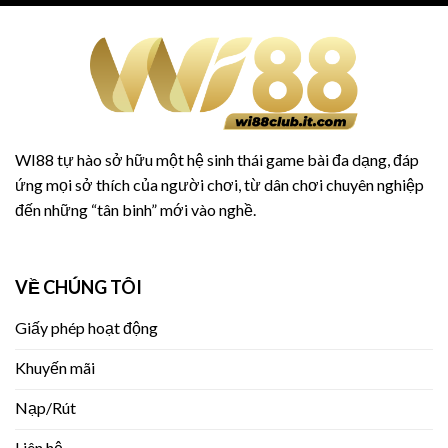
WI88 tự hào sở hữu một hệ sinh thái game bài đa dạng, đáp
ứng mọi sở thích của người chơi, từ dân chơi chuyên nghiệp
đến những “tân binh” mới vào nghề.
VỀ CHÚNG TÔI
Giấy phép hoạt động
Khuyến mãi
Nạp/Rút
Liên hệ